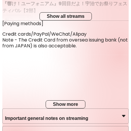
『響け！ユーフォニアム』9回目だよ！宇治でお祭りフェス
ティバル【2部】
Show all streams
Streaming
[Paying methods]
Stream date
Credit cards/PayPal/WeChat/Alipay
Jun 6 (Sat) 18:00
JST
Note - The Credit Card from oversea issuing bank (not
from JAPAN) is also acceptable.
Latest Archive End Time
Jun 13 (Sat) 23:59
JST
Show more
Important general notes on streaming